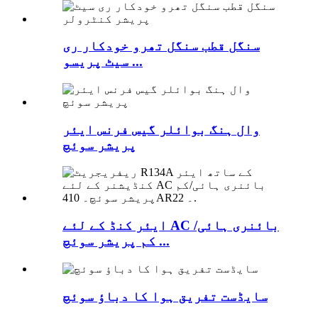
سنگل قطب سنگل تھرو خودکار ری
سیٹ پریسو ...
وال ہنگ بوائلر گیس فرنس ایئر
پریشر سوئچ
ایئر کنڈ کے لئے AC بائنری ہائی/
کم پریشر سوئچ ...
سایڈست تفریق ہوا کا دباؤ سوئچ