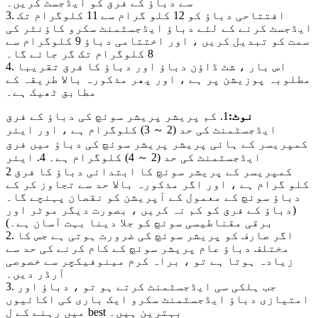
سے دباؤ کے فرق کو ایڈجسٹ کریں۔
3. افتتاحی دباؤ کو 12 کلو گرام سے 11 کلوگرام تک
ایڈجسٹ کرنے کے لئے دباؤ ایڈجسٹمنٹ سکرو کاؤنٹر کی
سمت کو تبدیل کریں ، اور اختتامی دباؤ 9 کلوگرام سے
8 کلوگرام تک گر جائے گا۔
4. اس بار ، شٹ ڈاؤن دباؤ اور دباؤ کا فرق تقریبا
مطلوبہ پوزیشن پر ہے ، اور پھر مذکورہ بالا طریقہ کے
مطابق ٹھیک ہے۔
نوٹ:
1. کم پریشر پریشر سوئچ کی دباؤ کے فرق
ایڈجسٹمنٹ کی حد (2 ～ 3) کلوگرام ہے ، اور ایئر
کمپریسر کے ہائی پریشر پریشر سوئچ کی دباؤ میں فرق
ایڈجسٹمنٹ کی حد (2 ～ 4) کلوگرام ہے۔ 4. ایئر
کمپریسر کے پریشر سوئچ کا ابتدائی دباؤ کا فرق 2
کلو گرام ہے ، اور اگر مذکورہ بالا حد سے تجاوز کر کے
دباؤ سوئچ کے معمول کے آپریشن کو نقصان پہنچے گا۔
(دباؤ کے فرق کو کم نہ کریں ، بصورت دیگر موٹر اور
برقی مقناطیسی سوئچ کو جلا دینا بہت آسان ہے۔)
2. اگر صارف کو پریشر سوئچ کی ضرورت ہوتی ہے جس کا
مختلف دباؤ عام پریشر سوئچ کے کام کرنے کی حد سے
زیادہ ہوتا ہے تو ، براہ کرم مینوفیکچر سے خصوصی
آرڈر دیں۔
3. جب ہلکی سی ایڈجسٹمنٹ کرتے ہو تو ، دباؤ اور
امتیازی دباؤ ایڈجسٹمنٹ سکرو ایک باری کی اکائیوں
میں رہنے کے ل best بہترین ہیں۔