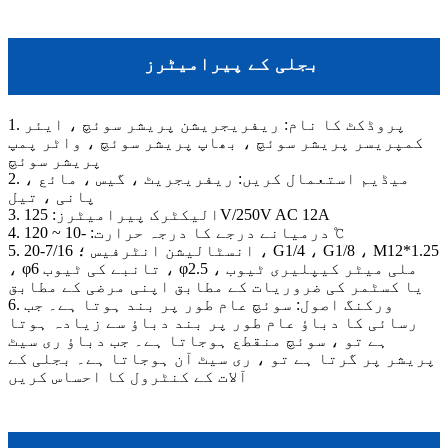
بجلی کے پیرامیٹرز
1. پروڈکٹ کا نام: ریفریجریشن پریشر سوئچ ، ایئر
کمپریسر پریشر سوئچ ، بھاپ پریشر سوئچ ، واٹر پمپ
پریشر سوئچ
2. میڈیم استعمال کریں: ریفریجریٹ ، گیس ، مائع ،
پانی ، تیل
3. الیکٹرک پیرامیٹرز: 125V/250V AC 12A
4. درمیانے درجے کا درجہ حرارت: -10 ~ 120 ℃
5. انسٹالیشن انٹرفیس ؛ 7/16-20 ، G1/4 ، G1/8 ، M12*1.25
، φ6 تانبے کی ٹیوب ، φ2.5 ملی میٹر کیپلیری ٹیوب ،
یا کسٹمر کی ضروریات کے مطابق اپنی مرضی کے مطابق
6. ورکنگ اصول: سوئچ عام طور پر بند ہوتا ہے۔ جب
رسائی کا دباؤ عام طور پر بند دباؤ سے زیادہ ہوتا
ہے تو ، سوئچ منقطع ہوجاتا ہے۔ جب دباؤ ری سیٹ
پریشر پر گرتا ہے تو ، ری سیٹ آن ہوجاتا ہے۔ بجلی کے
آلات کے کنٹرول کا احساس کریں