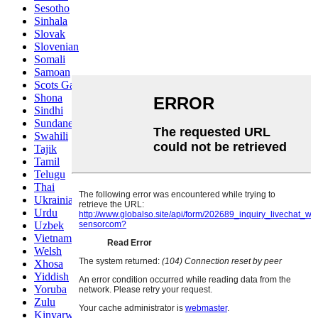
Sesotho
Sinhala
Slovak
Slovenian
Somali
Samoan
Scots Gaelic
Shona
Sindhi
Sundanese
Swahili
Tajik
Tamil
Telugu
Thai
Ukrainian
Urdu
Uzbek
Vietnamese
Welsh
Xhosa
Yiddish
Yoruba
Zulu
Kinyarwanda