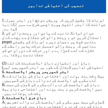
تنصیب کی احتیاطی تدابیر
1. اس بات کا یقین کریں کہ پریشر سوئچ اور ایئر بیرل
جوائنٹ کا ایئر انلیٹ پورٹ اچھی طرح سے مہر لگا دیا
گیا ہے۔
2. جب ان لوڈنگ تانبے کے پائپ اور وینٹ والو کو
انسٹال کریں تو ، وینٹ والو کو جھکاؤ سے بچنے کے ل
proper مناسب قوت پر دھیان دیں ، اس بات کو یقینی
بنائیں کہ وینٹ والو تھمبل حرکت پذیر رابطے کے
ٹکڑے کے لئے کھڑا ہے ، اور حرکت کے دوران تپ کو
جھکانے سے روکتا ہے۔
(2) دباؤ اور امتیازی دباؤ ایڈجسٹمنٹ کے لئے
احتیاطی تدابیر (مثال کے طور پر ایئر کمپریسر لیں)
1. ایئر کمپریسر پریشر ایڈجسٹمنٹ
A. بیک وقت بند ہونے اور افتتاحی دباؤ کو بڑھانے کے
لئے سکرو کو ایڈجسٹ کرنے والے دباؤ کو گھومیں۔
B. دباؤ کو ایڈجسٹ کرنے والے سکرو کو گھڑی کی سمت
میں ایڈجسٹ کریں ، بند ہونے اور افتتاحی دباؤ بیک
وقت کم ہوجاتے ہیں۔
2. دباؤ فرق ایڈجسٹمنٹ
A. گھڑی کی سمت میں سکرو کو ایڈجسٹ کرنے والے تفریق
دباؤ کو دور کریں ، اختتامی دباؤ میں کوئی تبدیلی