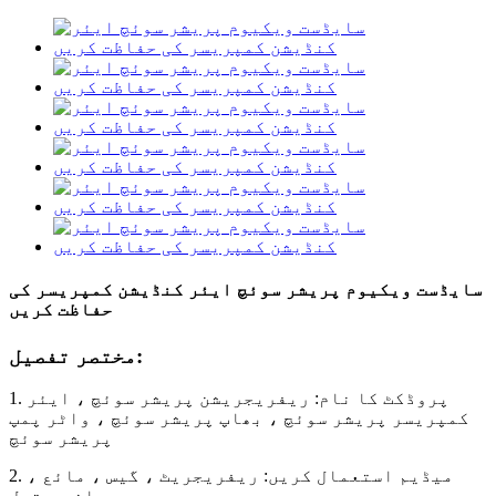
سایڈست ویکیوم پریشر سوئچ ایئر کنڈیشن کمپریسر کی
حفاظت کریں
مختصر تفصیل:
1. پروڈکٹ کا نام: ریفریجریشن پریشر سوئچ ، ایئر
کمپریسر پریشر سوئچ ، بھاپ پریشر سوئچ ، واٹر پمپ
پریشر سوئچ
2. میڈیم استعمال کریں: ریفریجریٹ ، گیس ، مائع ،
پانی ، تیل