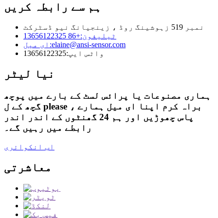
ہم سے رابطہ کریں
نمبر 519 زہوشینگ روڈ ، زینجیانگ نیو ڈسٹرکٹ
ٹیلیفون:
+86 13656122325
elaine@ansi-sensor.com
ای میل:
واٹس ایپ:
13656122325
نیا لیٹر
ہماری مصنوعات یا پرائس لسٹ کے بارے میں پوچھ
گچھ کے ل please ، براہ کرم اپنا ای میل ہمارے
پاس چھوڑیں اور ہم 24 گھنٹوں کے اندر اندر
رابطے میں رہیں گے۔
اب انکوائری
معاشرتی