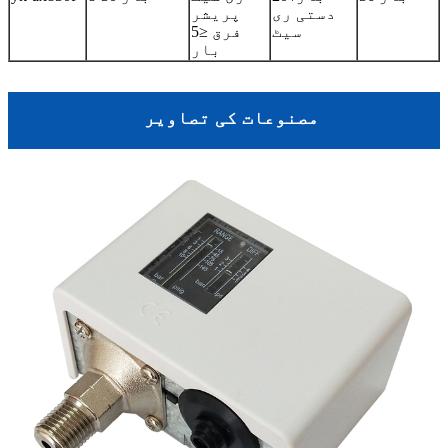
دستی ری
پریشر
سیٹ
فرق ≤5
بار
مصنوعات کی تصاویر