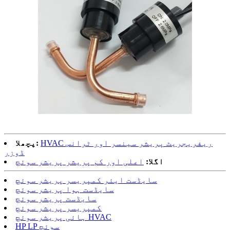
HVAC ریفریجریٹ پریشر سینسر اور ٹرانس
پچھلا:
ڈوزر
اگلا:
اعلی اور کم پریشر پریشر سوئچ
سایڈست ایئر کمپریسر پریشر سوئچ
سایڈست ہوا پریشر سوئچ
سایڈست پریشر سوئچ
کمپریسر پریشر سوئچ
ہائی پریشر سوئچ HVAC
HP LP سوئچ