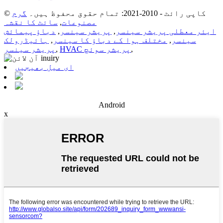
© کاپی رائٹ - 2010-2021: تمام حقوق محفوظ ہیں۔
گرم
مصنوعات
,
سائٹ کا نقشہ
ایئر معطلی پریشر سینسر
,
پریشر سینسر
,
دباؤ پیمائش
سینسر
,
مختلف ہوا کے دباؤ کا سینسر
,
ہائیڈرولک
,
HVAC پریشر سوئچ
,
پریشر سینسر
ای میل بھیجیں
Android
x