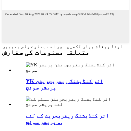
اپنا پیغام یہاں لکھیں اور اسے ہمارے پاس بھیجیں
متعلقہ مصنوعات کی سفارش
YK ائر کنڈیشنگ ریفریجریشن
پریشر سوئچ
ائر کنڈیشنگ ریفریجریٹ کے لئے
پریشر سوئچ ...