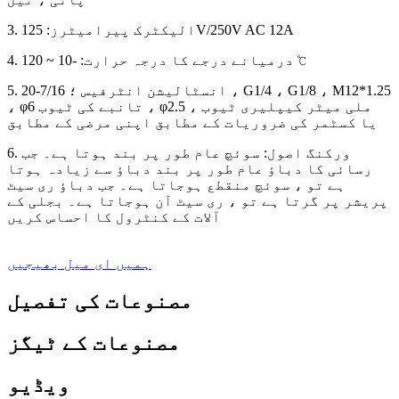
3. الیکٹرک پیرامیٹرز: 125V/250V AC 12A
4. درمیانے درجے کا درجہ حرارت: -10 ~ 120 ℃
5. انسٹالیشن انٹرفیس ؛ 7/16-20 ، G1/4 ، G1/8 ، M12*1.25
، φ6 تانبے کی ٹیوب ، φ2.5 ملی میٹر کیپلیری ٹیوب ،
یا کسٹمر کی ضروریات کے مطابق اپنی مرضی کے مطابق
6. ورکنگ اصول: سوئچ عام طور پر بند ہوتا ہے۔ جب
رسائی کا دباؤ عام طور پر بند دباؤ سے زیادہ ہوتا
ہے تو ، سوئچ منقطع ہوجاتا ہے۔ جب دباؤ ری سیٹ
پریشر پر گرتا ہے تو ، ری سیٹ آن ہوجاتا ہے۔ بجلی کے
آلات کے کنٹرول کا احساس کریں
ہمیں ای میل بھیجیں
مصنوعات کی تفصیل
مصنوعات کے ٹیگز
ویڈیو