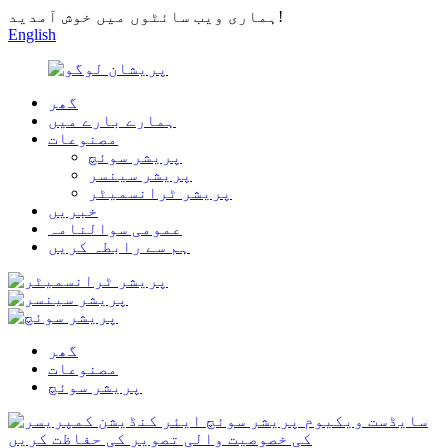
ہماری ویب سائٹوں میں خوش آمدید!
English
گھر
ہمارے بارے میں
مصنوعات
پریشر سوئچ
پریشر سینسر
پریشر ٹرانسمیٹر
خبریں
عمومی سوالنامہ
ہم سے رابطہ کریں
گھر
مصنوعات
پریشر سوئچ