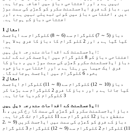
نہیں ہے ، اور افتتاحی دباؤ میں اضافہ ہوتا ہے۔
بی۔ دباؤ کے فرق ایڈجسٹمنٹ سکرو کو گھڑی کی سمت موڑ
دیں ، اختتامی دباؤ میں کوئی تبدیلی نہیں ہے ، اور
افتتاحی دباؤ کم ہوتا ہے۔
مثال 1:
دباؤ (5 ～ 7) کلوگرام سے (6 ～ 8) کلوگرام سے ایڈجسٹ
کیا گیا ہے ، اور 2 کلو گرام کا دباؤ کا فرق بدلا ہوا
ہے۔
ایڈجسٹمنٹ کے اقدامات مندرجہ ذیل ہیں:
افتتاحی دباؤ کو 8 کلو گرام میں ایڈجسٹ کرنے کے لئے
دباؤ ایڈجسٹمنٹ سکرو گھڑی کی سمت موڑ دیں ، دباؤ کا
فرق ایک جیسا ہی رہتا ہے ، اور اختتامی دباؤ خود
بخود 6 کلوگرام میں ایڈجسٹ ہوجائے گا۔
مثال 2:
دباؤ (10 ～ 12) کلوگرام سے (8 ～ 11) کلوگرام ایڈجسٹ
کیا جاتا ہے ، اور دباؤ کا فرق 2 کلوگرام سے بڑھا کر
3 کلوگرام کردیا جاتا ہے۔
ایڈجسٹمنٹ کے اقدامات مندرجہ ذیل ہیں:
1. دباؤ ایڈجسٹمنٹ سکرو کو گھڑی کی سمت کا رخ کریں ،
منقطع دباؤ 12 کلو گرام سے 11 کلوگرام تک گرتا ہے۔
2. دباؤ کے فرق کو گھڑی کی سمت میں ایڈجسٹ کریں (9 ～
11) کلوگرام 2 کلوگرام سے (9 ～ 12) کلوگرام 3 کلو گرام