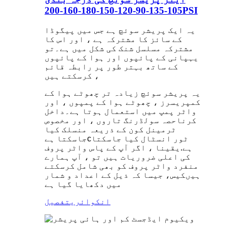
105-135-90-120-150-180-160-200PSI
یہ ایک پریشر سوئچ ہے جس میں پیگوڈا
کے سائز کا مشترکہ ہے ، اور اس کا
مشترکہ مسلسل شنک کی شکل میں ہے۔
تو
یہ
پانی کے پائپوں اور ہوا کے پائپوں
کے ساتھ بہتر طور پر رابطہ قائم
کرسکتے ہیں ،
یہ پریشر سوئچ زیادہ تر چھوٹے ہوا کے
کمپریسرز ، چھوٹے ہوا کے پمپوں ، اور
واٹر پمپ میں استعمال ہوتا ہے۔
داخل
کرنا
حصہ سولڈرنگ تاروں ، اور مخصوص
ٹرمینل کون کے ذریعہ منسلک کیا
ٹور انسٹال کیا جاسکتا
c
جاسکتا ہے
ہے
.
یقینا ، اگر آپ کے پاس واٹر پروف
کی اعلی ضروریات ہیں تو ، آپ ہمارے
منفرد واٹر پروف کو بھی شامل کرسکتے
ہیں
کیس
، جیسا کہ ذیل کے اعداد و شمار
میں دکھایا گیا ہے
انکوائری
تفصیل