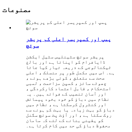
مصنوعات
پمپ اور کمپریسر اعلی کم پریشر
سوئچ
پریشر سوئچ سٹینلیس سٹیل ایکشن
ڈایافرام کو اپناتا ہے اور بالغ
ٹیکنالوجی کے ذریعہ تیار کیا جاتا
ہے۔ اس میں مکمل طور پر منسلک ، اعلی
صحت سے متعلق ، کوئی بڑھے ہوئے ،
چھوٹے سائز ، کمپن مزاحمت ، لمبی
استحکام ، قابل اعتماد کارکردگی ،
اور آسان تنصیب کے فوائد ہیں۔ یہ
نظام میں دباؤ کو خود بخود پیمائش
اور کنٹرول کرسکتا ہے ، نظام میں
دباؤ کو بہت زیادہ یا بہت کم ہونے سے
روک سکتا ہے ، اور آؤٹ پٹ سوئچ سگنل
کو یقینی بنانے کے لئے کہ سامان
محفوظ دباؤ کی حد میں کام کرتا ہے۔