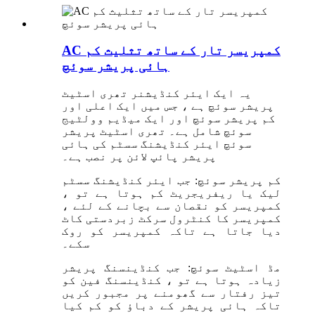
AC کمپریسر تار کے ساتھ تثلیث کم
ہائی پریشر سوئچ
یہ ایک ایئر کنڈیشنر تھری اسٹیٹ
پریشر سوئچ ہے ، جس میں ایک اعلی اور
کم پریشر سوئچ اور ایک میڈیم وولٹیج
سوئچ شامل ہے۔ تھری اسٹیٹ پریشر
سوئچ ایئر کنڈیشنگ سسٹم کی ہائی
پریشر پائپ لائن پر نصب ہے۔
کم پریشر سوئچ: جب ایئر کنڈیشنگ سسٹم
لیک یا ریفریجریٹ کم ہوتا ہے تو ،
کمپریسر کو نقصان سے بچانے کے لئے ،
کمپریسر کا کنٹرول سرکٹ زبردستی کاٹ
دیا جاتا ہے تاکہ کمپریسر کو روک
سکے۔
مڈ اسٹیٹ سوئچ: جب کنڈینسنگ پریشر
زیادہ ہوتا ہے تو ، کنڈینسنگ فین کو
تیز رفتار سے گھومنے پر مجبور کریں
تاکہ ہائی پریشر کے دباؤ کو کم کیا