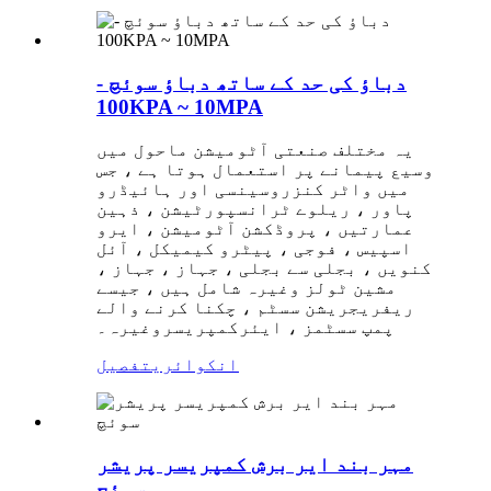
دباؤ کی حد کے ساتھ دباؤ سوئچ -
100KPA ~ 10MPA
یہ مختلف صنعتی آٹومیشن ماحول میں
وسیع پیمانے پر استعمال ہوتا ہے ، جس
میں واٹر کنزروسینسی اور ہائیڈرو
پاور ، ریلوے ٹرانسپورٹیشن ، ذہین
عمارتیں ، پروڈکشن آٹومیشن ، ایرو
اسپیس ، فوجی ، پیٹرو کیمیکل ، آئل
کنویں ، بجلی سے بجلی ، جہاز ، جہاز ،
مشین ٹولز وغیرہ شامل ہیں ، جیسے
ریفریجریشن سسٹم ، چکنا کرنے والے
پمپ سسٹمز ، ایئر
کمپریسر
وغیرہ۔
انکوائری
تفصیل
مہر بند ایر برش کمپریسر پریشر
سوئچ