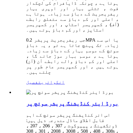
ہوتا ہے ، چونکہ ڈایافرام کی لچکدار
قوت ، تتلی بہار اور اوپری بہار
ریفریجریٹ کے دباؤ سے زیادہ ہوتا ہے
، اعلی اور کم دباؤ سے متعلق رابطے
(آف) ، کمپریسر اسٹاپ ، اور کمپریسر
اسٹاپز ، اور کم دباؤ ہوتے ہیں۔
جب ریفریجریٹ پریشر 0.2MPA یا اس سے
زیادہ تک پہنچ جاتا ہے تو ، یہ دباؤ
سوئچ کے موسم بہار کے دباؤ سے زیادہ
ہوتا ہے ، موسم بہار موڑ جائے گا ،
اعلی اور کم دباؤ والے رابطے آن (آن)
ہوتے ہیں ، اور کمپریسر عام طور پر
چلتے ہیں۔
انکوائری
تفصیل
بورڈ ایئر کنڈیشنگ پریشر سوئچ پر
اس ائر کنڈیشنگ پریشر سوئچ کے اہم
قابل اطلاق ماڈل مندرجہ ذیل ہیں:
ڈونگفینگ ، پییوگوٹ ، 307 ، 206 ، 207 ،
308 ، 408 ، 508 ، 3008 ، 2008 ، 301 ، 308s ،