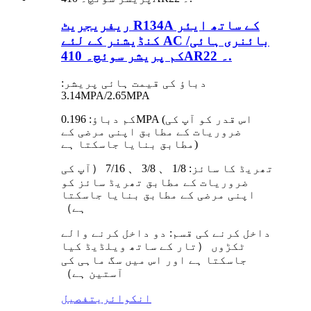
ریفریجریٹ R134A کے ساتھ ایئر
کنڈیشنر کے لئے AC بائنری ہائی/
کم پریشر سوئچ۔ 410AR۔ 22.
دباؤ کی قیمت ہائی پریشر:
3.14MPA/2.65MPA
کم دباؤ: 0.196MPA (اس قدر کو آپ کی
ضروریات کے مطابق اپنی مرضی کے
مطابق بنایا جاسکتا ہے)
تھریڈ کا سائز: 1/8 、 3/8 、 7/16 （آپ کی
ضروریات کے مطابق تھریڈ سائز کو
اپنی مرضی کے مطابق بنایا جاسکتا
ہے）
داخل کرنے کی قسم: دو داخل کرنے والے
ٹکڑوں （تار کے ساتھ ویلڈیڈ کیا
جاسکتا ہے اور اس میں سگ ماہی کی
آستین ہے）
انکوائری
تفصیل