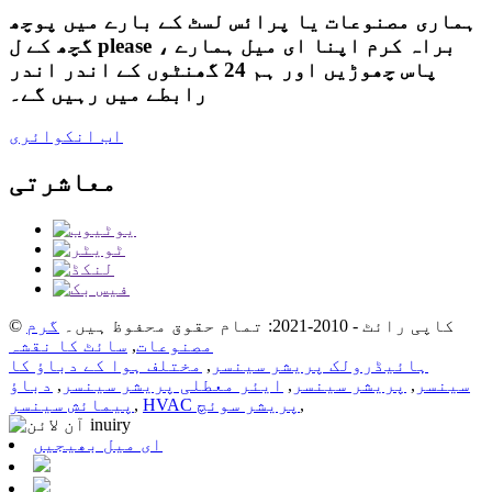
ہماری مصنوعات یا پرائس لسٹ کے بارے میں پوچھ
گچھ کے ل please ، براہ کرم اپنا ای میل ہمارے
پاس چھوڑیں اور ہم 24 گھنٹوں کے اندر اندر
رابطے میں رہیں گے۔
اب انکوائری
معاشرتی
© کاپی رائٹ - 2010-2021: تمام حقوق محفوظ ہیں۔
گرم
مصنوعات
,
سائٹ کا نقشہ
ہائیڈرولک پریشر سینسر
,
مختلف ہوا کے دباؤ کا
سینسر
,
پریشر سینسر
,
ایئر معطلی پریشر سینسر
,
دباؤ
,
HVAC پریشر سوئچ
,
پیمائش سینسر
ای میل بھیجیں