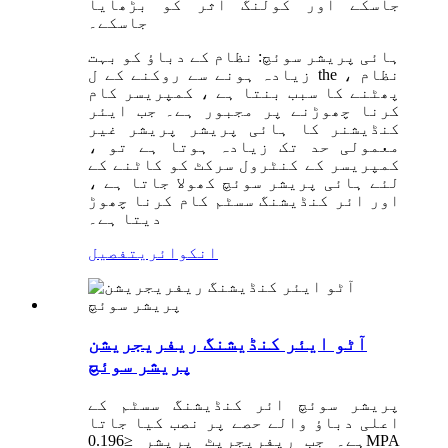
جاسکے اور کولنگ اثر کو بڑھایا
جاسکے۔
ہائی پریشر سوئچ: نظام کے دباؤ کو بہت
زیادہ ہونے سے روکنے کے ل the ، نظام
پھٹنے کا سبب بنتا ہے ، کمپریسر کام
کرنا چھوڑنے پر مجبور ہے۔ جب ایئر
کنڈیشنر کا ہائی پریشر پریشر غیر
معمولی حد تک زیادہ ہوتا ہے تو ،
کمپریسر کے کنٹرول سرکٹ کو کاٹنے کے
لئے ہائی پریشر سوئچ کھولا جاتا ہے ،
اور ائر کنڈیشنگ سسٹم کام کرنا چھوڑ
دیتا ہے۔
انکوائری
تفصیل
آٹو ایئر کنڈیشنگ ریفریجریشن
پریشر سوئچ
پریشر سوئچ ائر کنڈیشنگ سسٹم کے
اعلی دباؤ والے حصے پر نصب کیا جاتا
ہے۔ جب ریفریجریٹ پریشر ≤0.196MPA