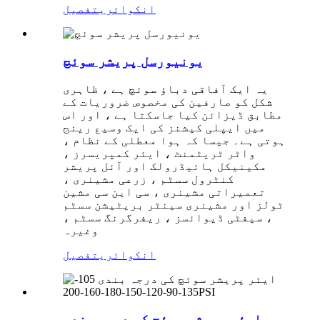
انکوائری
تفصیل
یونیورسل پریشر سوئچ
یہ ایک آفاقی دباؤ سوئچ ہے ، ظاہری
شکل کو صارفین کی مخصوص ضروریات کے
مطابق ڈیزائن کیا جاسکتا ہے ، اور اس
میں ایپلی کیشنز کی ایک وسیع رینج
ہوتی ہے۔ جیسا کہ ہوا معطلی کے نظام ،
واٹر ٹریٹمنٹ ، ایئر کمپریسرز ،
مکینیکل ہائیڈرولک اور آئل پریشر
کنٹرول سسٹم ، زرعی مشینری ،
تعمیراتی مشینری ، سی این سی مشین
ٹولز اور مشینری سینٹر بریٹیشن سسٹم
، سیفٹی ڈیوائسز ، ریفرگرنگ سسٹم ،
وغیرہ
انکوائری
تفصیل
ایئر پریشر سوئچ کی درجہ بندی