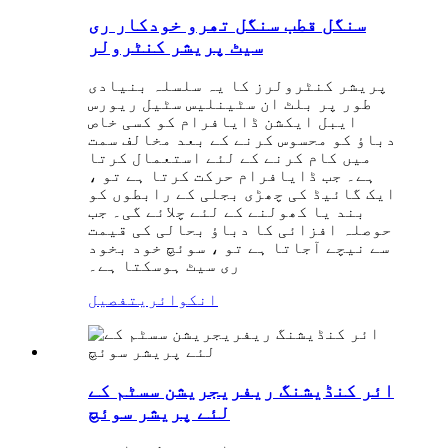
سنگل قطب سنگل تھرو خودکار ری
سیٹ پریشر کنٹرولر
پریشر کنٹرولرز کا یہ سلسلہ بنیادی
طور پر بلٹ ان سٹینلیس سٹیل ریورس
ایبل ایکشن ڈایافرام کو کسی خاص
دباؤ کو محسوس کرنے کے بعد مخالف سمت
میں کام کرنے کے لئے استعمال کرتا
ہے۔ جب ڈایافرام حرکت کرتا ہے تو ،
ایک گائیڈ کی چھڑی بجلی کے رابطوں کو
بند یا کھولنے کے لئے چلائے گی۔ جب
حوصلہ افزائی کا دباؤ بحالی کی قیمت
سے نیچے آجاتا ہے تو ، سوئچ خود بخود
ری سیٹ ہوسکتا ہے۔
انکوائری
تفصیل
ائر کنڈیشنگ ریفریجریشن سسٹم کے
لئے پریشر سوئچ