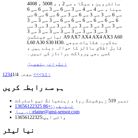
4008 ، 5008 ، سائٹروین ، سیگا ، سی 2 ،
سینا ، سی 4 سی 4 سی 3 سی 6 سی 3 سی 6 سی 6
سی 6 سی 3 سی 3 سی 6 سی 3 سی 6 سی 6 سی 6 سی
6 سی 6 سی 6 سی 6 سی 6 سی 6 سی 3 سی 3 سی 3
سی 3 سی 3 سی 3 سی 3 سی 3 سی 3 سی 3 سی 3 سی
3 سی 3 سی 3 سی 3 سی 3 سی 3 سی 3 سی 3
تیانی فینگسن A9 AX7 AX4 AX4 AX3 A60
L60 A30 S30 H30. مذکورہ شکایات سبھی
قابل اطلاق ماڈلز کا حوالہ دیتے ہیں ،
کسی بھی پروڈکٹ برانڈز کی نہیں۔
انکوائری
تفصیل
اگلا>
>>
صفحہ 1/4
4
3
2
1
ہم سے رابطہ کریں
نمبر 519 زہوشینگ روڈ ، زینجیانگ نیو ڈسٹرکٹ
ٹیلیفون:
+86 13656122325
elaine@ansi-sensor.com
ای میل:
واٹس ایپ:
13656122325
نیا لیٹر