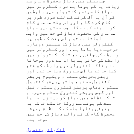
جب سسٹم میں دباؤ محفوظ دباؤ سے
زیادہ یا کم ہوتا ہے تو ، کنٹرولر میں
دباؤ کا سینسر کنٹرولر میں رابطوں
کو آن یا آف کرنے کے لئے فوری طور پر
کام کرے گا ، اور اس وقت سامان کام
کرنا بند کردے گا۔ جب سسٹم میں دباؤ
سامان کی محفوظ دباؤ کی حد میں واپس
آجاتا ہے تو ، اس وقت کے طور پر
کنٹرولر میں دباؤ کا سینسر دوبارہ
ترتیب دیا جاتا ہے ، اور کنٹرولر میں
رابطے کی جاتی ہے ، تاکہ کنٹرولر میں
رابطے کی جاتی ہے یا اس سے دور ہوجاتا
ہے ، تاکہ کنٹرولر میں رابطے کو ختم
کیا جائے یا اس سے روک دیا جائے۔ اور
ریفریجریشن سسٹم ، ویکیوم پریشر
کنٹرول سسٹم ، واٹر پریشر کنٹرول
سسٹم ، بھاپ پریشر کنٹرول سسٹم ، تیل
اور گیس پریشر کنٹرول سسٹم وغیرہ ،
تاکہ نظام میں دباؤ کو بہت زیادہ یا
بہت کم ہونے سے روکا جاسکے تاکہ یہ
یقینی بنایا جاسکے کہ نظام ہمیشہ
محفوظ کام کرنے والے دباؤ کی حد میں
ہوتا ہے۔
انکوائری
تفصیل