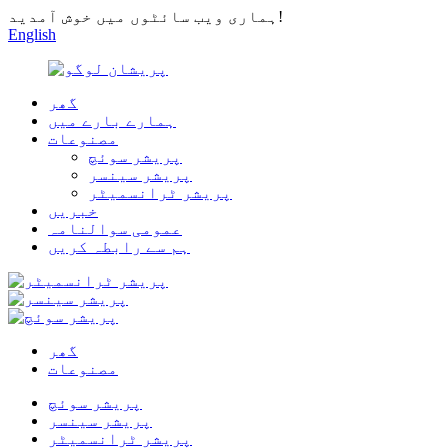
ہماری ویب سائٹوں میں خوش آمدید!
English
گھر
ہمارے بارے میں
مصنوعات
پریشر سوئچ
پریشر سینسر
پریشر ٹرانسمیٹر
خبریں
عمومی سوالنامہ
ہم سے رابطہ کریں
گھر
مصنوعات
پریشر سوئچ
پریشر سینسر
پریشر ٹرانسمیٹر