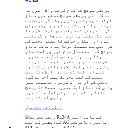
پریشر سوئچ کا کام کرنے والا اصول یہ
ہے کہ اگر پریشر سوئچ سسٹم میں دباؤ
ابتدائی سیٹ سیفٹی پریشر کی قیمت سے
زیادہ یا کم ہوتا ہے تو ، پریشر سوئچ
کی اندرونی ڈسک وقت میں ایک الارم کا
پتہ لگاسکتی ہے اور اسے جاری کرسکتی
ہے ، اور نقل و حرکت کا تعلق بجلی کی
فراہمی سے منسلک ہوتا ہے ، تاکہ دباؤ
سوئچ کا استعمال عام طور پر استعمال
ہوتا ہے۔ یعنی ، جب اصل قدر مقررہ
قیمت سے کم یا مقررہ قیمت سے زیادہ
ہوتی ہے تو ، ایک الارم واقع ہوگا اور
کسی اور لنک کے ساتھ رابطے کا سبب
بننے کے لئے تحریک پیش آجائے گی۔
بجلی کو آن یا آف کریں۔ جب سسٹم میں
پانی کا دباؤ ایک مقررہ قیمت تک پہنچ
جاتا ہے تو ، وہ اپنی اصل حالت میں
واپس آجاتا ہے۔
انکوائری
تفصیل