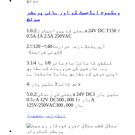
ویکیوم ایڈجسٹ کم اور ہائی پریشر
سوئچ
0.2a 24V DC T150 ؛
بجلی کے پیرامیٹرز:
1.
0.5A 1A 2.5A 250VAC
آپریٹنگ درجہ حرارت:
-40
℃
~ 120
℃
2.
（
کوئی فراسٹ）
کنکشن کا سائز: عام سائز 1/8 یا 1/4
3.
ہے۔ صارفین کی ضروریات کے مطابق
اپنی مرضی کے مطابق بنایا جاسکتا ہے
4. لائف ٹائم:
1 ملین بار
1 ملین بار
0.2a 24V DC
بجلی کی زندگی:
5.
500،000 بار ؛
1A
0.5A 12V DC
؛
300،000 بار
125V/250VAC
انکوائری
تفصیل