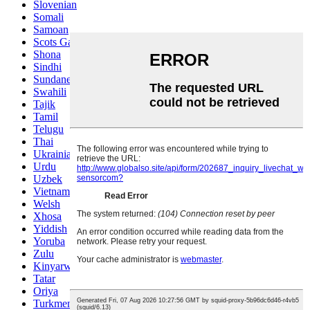
Slovenian
Somali
Samoan
Scots Gaelic
Shona
Sindhi
Sundanese
Swahili
Tajik
Tamil
Telugu
Thai
Ukrainian
Urdu
Uzbek
Vietnamese
Welsh
Xhosa
Yiddish
Yoruba
Zulu
Kinyarwanda
Tatar
Oriya
Turkmen