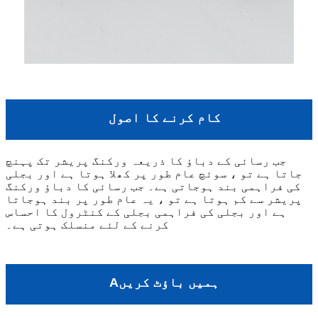
کام کرنے کا اصول
جب رسائی کے دباؤ کا ذریعہ ورکنگ پریشر تک پہنچ
جاتا ہے تو ، سوئچ عام طور پر کھلا ہوتا ہے اور بجلی
کی فراہمی بند ہوجاتی ہے۔ جب رسائی کا دباؤ ورکنگ
پریشر سے کم ہوتا ہے تو ، یہ عام طور پر بند ہوجاتا
ہے اور بجلی کی فراہمی بجلی کے کنٹرول کا احساس
کرنے کے لئے منسلک ہوتی ہے۔
ہمیں باؤٹ کریں
A