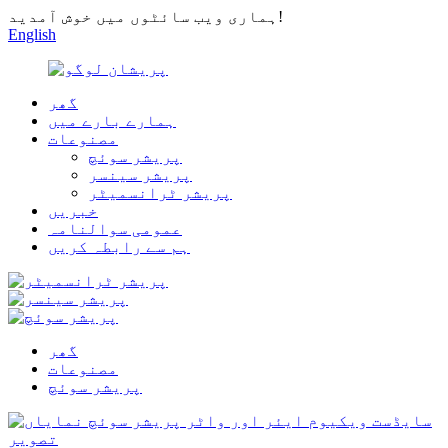
ہماری ویب سائٹوں میں خوش آمدید!
English
گھر
ہمارے بارے میں
مصنوعات
پریشر سوئچ
پریشر سینسر
پریشر ٹرانسمیٹر
خبریں
عمومی سوالنامہ
ہم سے رابطہ کریں
گھر
مصنوعات
پریشر سوئچ