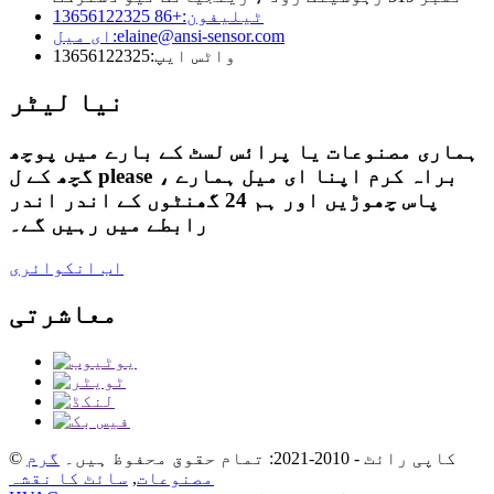
ٹیلیفون:
+86 13656122325
elaine@ansi-sensor.com
ای میل:
واٹس ایپ:
13656122325
نیا لیٹر
ہماری مصنوعات یا پرائس لسٹ کے بارے میں پوچھ
گچھ کے ل please ، براہ کرم اپنا ای میل ہمارے
پاس چھوڑیں اور ہم 24 گھنٹوں کے اندر اندر
رابطے میں رہیں گے۔
اب انکوائری
معاشرتی
© کاپی رائٹ - 2010-2021: تمام حقوق محفوظ ہیں۔
گرم
مصنوعات
,
سائٹ کا نقشہ