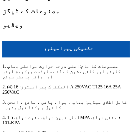
مصنوعات کے ٹیگز
ویڈیو
تکنیکی پیرامیٹرز
1. مصنوعات کا نام:
اعلی درجہ حرارت بوائلر بھاپ
کلینر اور کافی مشین کے لئے سایڈست ویکیوم ایئر
اور واٹر پریشر سوئچ
2. الیکٹرک پیرامیٹرز: 16 (4) A 250VAC T125 16A 25A
250VAC
3. قابل اطلاق میڈیم: بھاپ ، ہوا ، پانی ، مائع ، انجن
کا تیل ، چکنا تیل وغیرہ
4. اعلی ترین دباؤ: مثبت دباؤ: 1.5MPA ؛ منفی دباؤ:
-101KPA