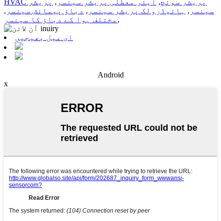
HVAC پریشر سوئچ
,
ایئر معطلی پریشر سینسر
,
پریشر
سینسر
,
ہائیڈرولک پریشر سینسر
,
دباؤ پیمائش سینسر
,
,
مختلف ہوا کے دباؤ کا سینسر
ای میل بھیجیں
Android
x