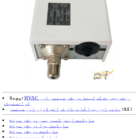
HVAC ریفریجریٹ کولینٹ پریشر سینسر اور
پچھلا:
ٹرانسمیٹر
اگلا:
پانی اور ہوا کا دباؤ ٹرانس ڈوزر اور سینسر
سایڈست ایئر کمپریسر پریشر سوئچ
سایڈست ہوا پریشر سوئچ
سایڈست پریشر سوئچ
ایئر کمپریسر سوئچ