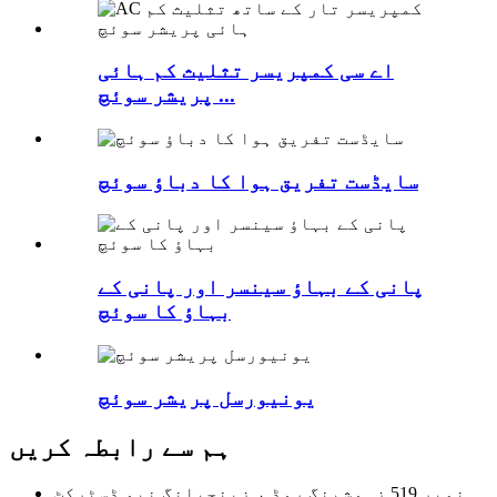
اے سی کمپریسر تثلیث کم ہائی
پریشر سوئچ ...
سایڈست تفریق ہوا کا دباؤ سوئچ
پانی کے بہاؤ سینسر اور پانی کے
بہاؤ کا سوئچ
یونیورسل پریشر سوئچ
ہم سے رابطہ کریں
نمبر 519 زہوشینگ روڈ ، زینجیانگ نیو ڈسٹرکٹ