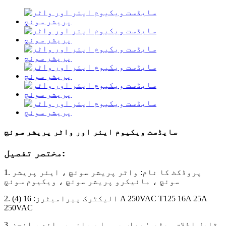
سایڈست ویکیوم ایئر اور واٹر پریشر سوئچ
مختصر تفصیل:
1. پروڈکٹ کا نام: واٹر پریشر سوئچ ، ایئر پریشر
سوئچ ، مائیکرو پریشر سوئچ ، ویکیوم سوئچ
2. الیکٹرک پیرامیٹرز: 16 (4) A 250VAC T125 16A 25A
250VAC
3. قابل اطلاق میڈیم: بھاپ ، ہوا ، پانی ، مائع ، انجن