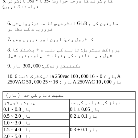
5. کام کرنے کا درجہ حرارت: -35 ℃ ~ 160 ℃ (کوئی
فراسٹنگ نہیں)
6. انٹرفیس کا سائز: روایتی G1/8 ، صارفین کی
ضروریات کے مطابق
7. کنٹرول وضع: اوپن اور قریبی وضع
8. پروڈکٹ میٹریل: تانبے کی بنیاد + پلاسٹک کا
شیل ، یا تانبے کی بنیاد + ایلومینیم شیل
9. مکینیکل زندگی: 300،000 بار
10. الیکٹرک لائف: 6a 250vac 100،000 بار ؛ 0 ~ 16A
250VAC 50،000 بار ؛ 16 ~ 25A 250VAC 10،000 بار
مثبت دباؤ کی حد （بار）
دباؤ کی خرابی کی حد
پریشر ڈویژن
0.1 ± 0.05 بار
0.1 ~ 0.8 بار
0.2 ± 0.1 بار
0.5 ~ 2.0 بار
1.0 ~ 3.0 بار
0.3 ± 0.1 بار
1.5 ~ 4.0 بار
2.0 ~ 5.0 بار