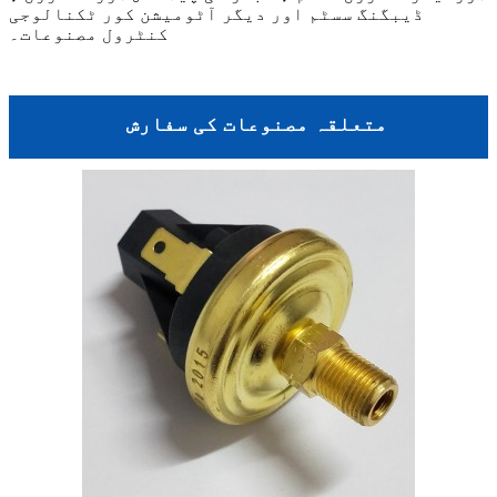
ڈیبگنگ سسٹم اور دیگر آٹومیشن کور ٹکنالوجی
کنٹرول مصنوعات۔
متعلقہ مصنوعات کی سفارش