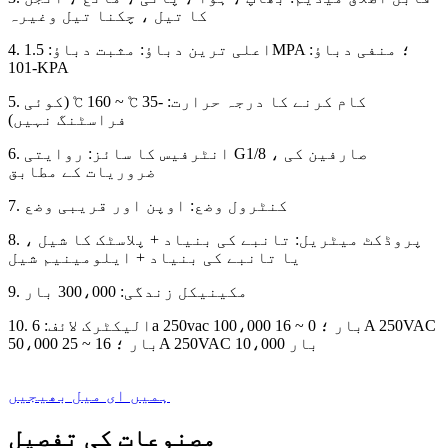
کا تیل ، چکنا تیل وغیرہ
4. اعلی ترین دباؤ: مثبت دباؤ: 1.5MPA ؛ منفی دباؤ:
-101KPA
5. کام کرنے کا درجہ حرارت: -35 ℃ ~ 160 ℃ (کوئی
فراسٹنگ نہیں)
6. انٹرفیس کا سائز: روایتی G1/8 ، صارفین کی
ضروریات کے مطابق
7. کنٹرول وضع: اوپن اور قریبی وضع
8. پروڈکٹ میٹریل: تانبے کی بنیاد + پلاسٹک کا شیل ،
یا تانبے کی بنیاد + ایلومینیم شیل
9. مکینیکل زندگی: 300،000 بار
10. الیکٹرک لائف: 6a 250vac 100،000 بار ؛ 0 ~ 16A 250VAC
50،000 بار ؛ 16 ~ 25A 250VAC 10،000 بار
ہمیں ای میل بھیجیں
مصنوعات کی تفصیل